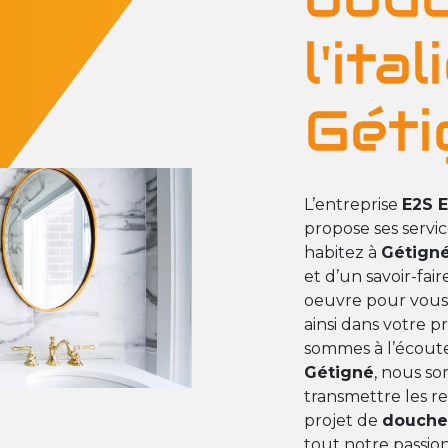
l'ita
Géti
L’entreprise
E2S E
propose ses servi
habitez à
Gétign
et d’un savoir-fai
oeuvre pour vous
ainsi dans votre p
sommes à l’écoute 
Gétigné
, nous so
transmettre les r
projet de
douche 
tout notre passio