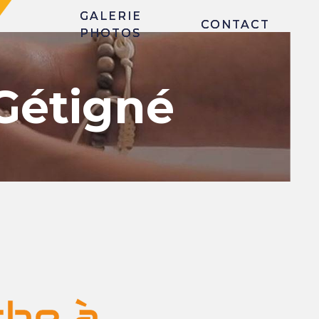
GALERIE
CONTACT
PHOTOS
 Gétigné
he à