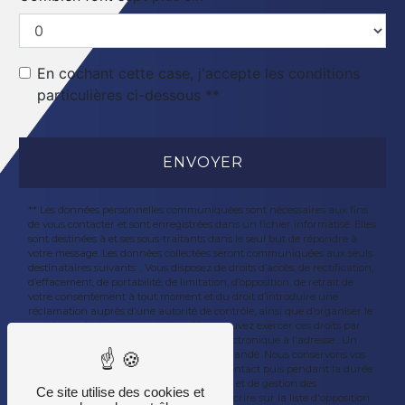
En cochant cette case, j'accepte les conditions
particulières ci-dessous **
ENVOYER
** Les données personnelles communiquées sont nécessaires aux fins
de vous contacter et sont enregistrées dans un fichier informatisé. Elles
sont destinées à et ses sous-traitants dans le seul but de répondre à
votre message. Les données collectées seront communiquées aux seuls
destinataires suivants: . Vous disposez de droits d’accès, de rectification,
d’effacement, de portabilité, de limitation, d’opposition, de retrait de
votre consentement à tout moment et du droit d’introduire une
réclamation auprès d’une autorité de contrôle, ainsi que d’organiser le
sort de vos données post-mortem. Vous pouvez exercer ces droits par
voie postale à l'adresse ou par courrier électronique à l'adresse . Un
justificatif d'identité pourra vous être demandé. Nous conservons vos
données pendant la période de prise de contact puis pendant la durée
de prescription légale aux fins probatoires et de gestion des
Ce site utilise des cookies et
contentieux. Vous avez le droit de vous inscrire sur la liste d'opposition