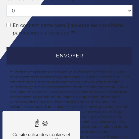
En cochant cette case, j'accepte les conditions
particulières ci-dessous **
ENVOYER
** Les données personnelles communiquées sont nécessaires aux fins
de vous contacter et sont enregistrées dans un fichier informatisé. Elles
sont destinées à et ses sous-traitants dans le seul but de répondre à
votre message. Les données collectées seront communiquées aux seuls
destinataires suivants: . Vous disposez de droits d’accès, de rectification,
d’effacement, de portabilité, de limitation, d’opposition, de retrait de
votre consentement à tout moment et du droit d’introduire une
réclamation auprès d’une autorité de contrôle, ainsi que d’organiser le
sort de vos données post-mortem. Vous pouvez exercer ces droits par
voie postale à l'adresse ou par courrier électronique à l'adresse . Un
justificatif d'identité pourra vous être demandé. Nous conservons vos
données pendant la période de prise de contact puis pendant la durée
de prescription légale aux fins probatoires et de gestion des
Ce site utilise des cookies et
contentieux. Vous avez le droit de vous inscrire sur la liste d'opposition