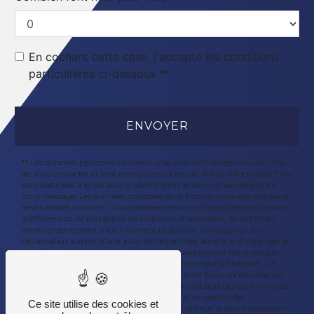
En cochant cette case, j'accepte les conditions
particulières ci-dessous **
ENVOYER
** Les données personnelles communiquées sont nécessaires aux fins
de vous contacter et sont enregistrées dans un fichier informatisé. Elles
sont destinées à et ses sous-traitants dans le seul but de répondre à
votre message. Les données collectées seront communiquées aux seuls
destinataires suivants: . Vous disposez de droits d’accès, de rectification,
d’effacement, de portabilité, de limitation, d’opposition, de retrait de
votre consentement à tout moment et du droit d’introduire une
réclamation auprès d’une autorité de contrôle, ainsi que d’organiser le
sort de vos données post-mortem. Vous pouvez exercer ces droits par
voie postale à l'adresse ou par courrier électronique à l'adresse . Un
justificatif d'identité pourra vous être demandé. Nous conservons vos
données pendant la période de prise de contact puis pendant la durée
de prescription légale aux fins probatoires et de gestion des
Ce site utilise des cookies et
contentieux. Vous avez le droit de vous inscrire sur la liste d'opposition