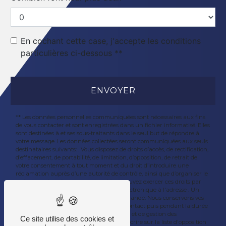
En cochant cette case, j'accepte les conditions
particulières ci-dessous **
ENVOYER
** Les données personnelles communiquées sont nécessaires aux fins
de vous contacter et sont enregistrées dans un fichier informatisé. Elles
sont destinées à et ses sous-traitants dans le seul but de répondre à
votre message. Les données collectées seront communiquées aux seuls
destinataires suivants: . Vous disposez de droits d’accès, de rectification,
d’effacement, de portabilité, de limitation, d’opposition, de retrait de
votre consentement à tout moment et du droit d’introduire une
réclamation auprès d’une autorité de contrôle, ainsi que d’organiser le
sort de vos données post-mortem. Vous pouvez exercer ces droits par
voie postale à l'adresse ou par courrier électronique à l'adresse . Un
justificatif d'identité pourra vous être demandé. Nous conservons vos
données pendant la période de prise de contact puis pendant la durée
de prescription légale aux fins probatoires et de gestion des
Ce site utilise des cookies et
contentieux. Vous avez le droit de vous inscrire sur la liste d'opposition